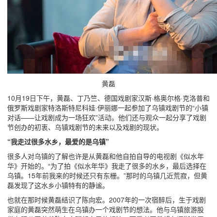
黄磊
10月19日下午，黄磊、丁乃竺、德国戏剧家汉斯·格奥尔格·克洛普和
俄罗斯戏剧家特洛斯特尼科娃·伊丽娜一起参加了乌镇戏剧节的“小镇
对话——让戏剧成为一场狂欢”活动。他们还与观众一起分享了戏剧
节创办的初衷、乌镇戏剧节的未来以及戏剧的现状。
“我走过很多水乡，最爱的是乌镇”
很多人对乌镇的了解也许是从黄磊和他自拍自导的电视剧《似水年
华》开始的。“为了拍《似水年华》我走了很多的水乡，最后选择在
乌镇。15年前我来的时候还只有东栅。”那时的乌镇几近荒寂，但黄
磊发现了这水乡小镇特有的静谧。
也就在那时候黄磊结识了陈向宏。2007年的一次宿醉后，生于戏剧
家庭的黄磊突然萌生在乌镇办一个戏剧节的想法。他与乌镇旅游股