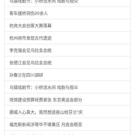
乌镇戏剧节：小桥流水间 戏剧与观众
客车撞桥洞伤20余人
杭商大会创客大赛落幕
杭州闹市发现古代遗迹
李克强会见乌拉圭总统
张德江会见乌拉圭总统
孙春兰在四川调研
乌镇戏剧节：小桥流水间 戏剧与观众
场馆建设预算经费紧张 东京奥运会部分
挪威人心真大，竟然想送座山给芬兰“庆
福克斯新闻涉辱华不堪重压 月底会晤亚