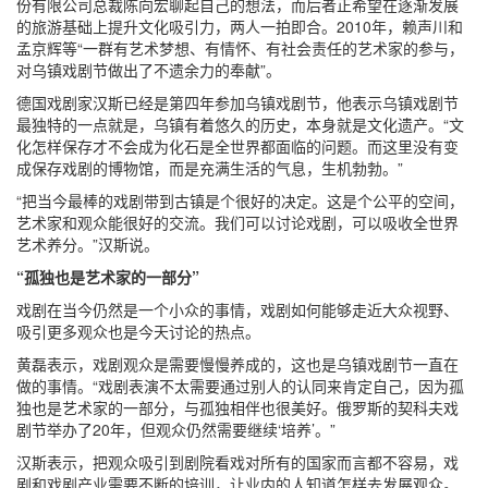
份有限公司总裁陈向宏聊起自己的想法，而后者正希望在逐渐发展
的旅游基础上提升文化吸引力，两人一拍即合。2010年，赖声川和
孟京辉等“一群有艺术梦想、有情怀、有社会责任的艺术家的参与，
对乌镇戏剧节做出了不遗余力的奉献”。
德国戏剧家汉斯已经是第四年参加乌镇戏剧节，他表示乌镇戏剧节
最独特的一点就是，乌镇有着悠久的历史，本身就是文化遗产。“文
化怎样保存才不会成为化石是全世界都面临的问题。而这里没有变
成保存戏剧的博物馆，而是充满生活的气息，生机勃勃。”
“把当今最棒的戏剧带到古镇是个很好的决定。这是个公平的空间，
艺术家和观众能很好的交流。我们可以讨论戏剧，可以吸收全世界
艺术养分。”汉斯说。
“孤独也是艺术家的一部分”
戏剧在当今仍然是一个小众的事情，戏剧如何能够走近大众视野、
吸引更多观众也是今天讨论的热点。
黄磊表示，戏剧观众是需要慢慢养成的，这也是乌镇戏剧节一直在
做的事情。“戏剧表演不太需要通过别人的认同来肯定自己，因为孤
独也是艺术家的一部分，与孤独相伴也很美好。俄罗斯的契科夫戏
剧节举办了20年，但观众仍然需要继续‘培养’。”
汉斯表示，把观众吸引到剧院看戏对所有的国家而言都不容易，戏
剧和戏剧产业需要不断的培训，让业内的人知道怎样去发展观众。