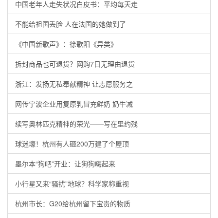
中国老年人走失状况白皮书：平均每天走
不能给祖国丢脸 人在法国的她做到了
《中国新歌声》：徐歌阳《异类》
拆封商品也可退货？网购7日无理由退货
浙江：发扬无私奉献精神 让志愿服务之
网传宁波企业用复原乳冒充鲜奶 奶牛减
续写奥林匹克精神的荣光——写在里约残
球迷壕！杭州有人砸200万建了个屋顶
墨尔本“狗吧”开业：让狗狗嗨起来
小行星又来“骚扰”地球？科学家称重视
杭州市长：G20给杭州留下宝贵的物质