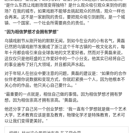
“是什么东西让戏剧场馆变得独特？是什么观众吸引观众来到你的剧
场？在我的城市，如果戏剧不能够去挑起观众的热情，观众一样也
会再来。这不是一家剧院的责任，要把观众吸引到剧院，是一个城
镇、一个国家、一个社会所需要肩负的责任。”
“因为相信梦想才会拥有梦想”
乌镇戏剧节从刚开始的默默无闻，到如今在业内的小有名气，黄磊
已然把乌镇戏剧节发展成了浙江这个千年古镇的一枚文化名片，每
年十月都会吸引来自全球各地的文艺爱好者。然而对于黄磊来说，
这仅仅只是他旺盛的工作爱好中的一个小分支。他其实已经将自己
的事业遍布了好几大领域，并且都风声水起。
对于年轻人在创业中要注意的问题，黄磊的建议是：“如果你的合作
伙伴老跟你说数据和变现方式，你就赶紧换一个人，因为他根本不
关心你的作品，他只关心自己要什么。”
“最重要的一点就是，相信自己做的事情。因为相信梦想才拥有梦
想，因为相信崇高才拥有崇高。”黄磊说。
他还分享了自己另一个创业梦想：“我一直有个梦想就是做一个艺术
大学，艺术教育应该是普及教育，物理化学才是特殊教育，艺术可
以让我们变得更美好。”
惊悚！杭州这个景观池有鬼 车子常会莫