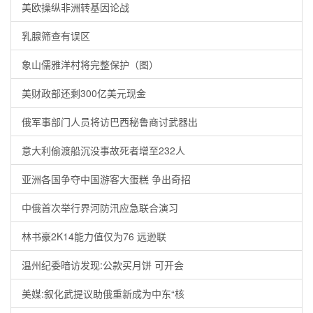
美欧操纵非洲转基因论战
乳腺筛查有误区
象山儒雅洋村将完整保护（图）
美财政部还剩300亿美元现金
俄军事部门人员将访巴西秘鲁商讨武器出
意大利偷渡船沉没事故死者增至232人
亚洲各国争夺中国游客大蛋糕 争出奇招
中俄首次举行界河防汛应急联合演习
林书豪2K14能力值仅为76 远逊联
温州纪委暗访发现:公款买月饼 可开会
美媒:叙化武提议助俄重新成为中东“核