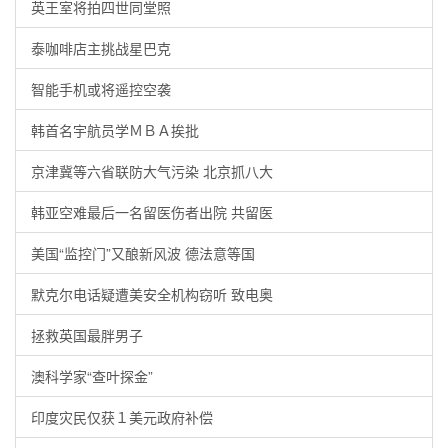
英王室将拍四世同堂照
泰咖啡店主挑战星巴克
智能手机或将遥控空袭
韩首名宇航员学ＭＢＡ挨批
京津冀等六省联防大气污染 北京抓八大
韩亚空难最后一名留医伤者出院 共留医
美国“监控门”又酿新风波 德法意等国
默克尔电话疑遭美安全机构窃听 致电奥
拯救英国最胖男子
澳科学家“查叶探金”
印度灾民仅获１美元政府补偿