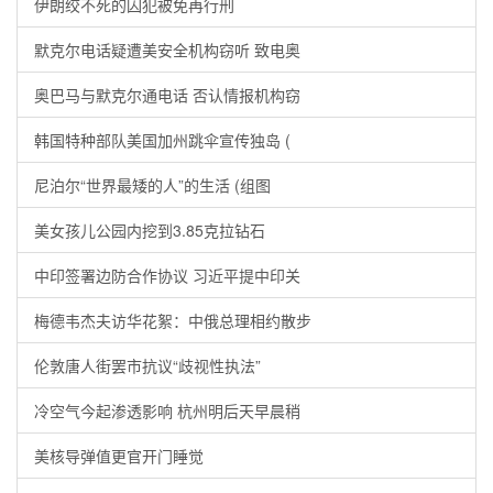
伊朗绞不死的囚犯被免再行刑
默克尔电话疑遭美安全机构窃听 致电奥
奥巴马与默克尔通电话 否认情报机构窃
韩国特种部队美国加州跳伞宣传独岛 (
尼泊尔“世界最矮的人”的生活 (组图
美女孩儿公园内挖到3.85克拉钻石
中印签署边防合作协议 习近平提中印关
梅德韦杰夫访华花絮：中俄总理相约散步
伦敦唐人街罢市抗议“歧视性执法”
冷空气今起渗透影响 杭州明后天早晨稍
美核导弹值更官开门睡觉