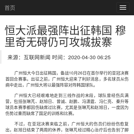
首页
恒大派最强阵出征韩国 穆
里奇无碍仍可攻城拔寨
来源：互联网新闻 时间：2020-04-30 06:25
广州恒大今日出征韩国，备战10月26日在首尔举行的亚冠决赛
首回合赛事。出征之前，广州恒大迎来了利好消息，多名球员从伤
病中走出，广州恒大将以最强阵容对阵韩国球队。
广州恒大已经艰难地走到三线作战的末段，球队曾经伤兵满
营，包括张琳芃、赵旭日、曾诚、赵鹏、冯潇霆、冯仁亮、秦升等
球员本赛季都因伤缺席过比赛，尤其是张琳芃和赵旭日，一度因为
伤势过重而缺席了国足的训练和比赛。
不过，在亚冠决赛来临之前，广州恒大的伤员们纷纷伤愈复
出，赵旭日结束了两周的休养，张琳芃经过精心治疗后也告别了脚