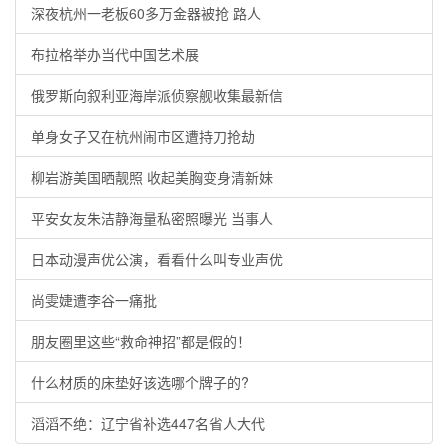
深夜杭州一老板60多万金器被抢 路人
布拉格举办当代中国艺术展
俄罗斯向叙利亚海岸派侦察舰收集最新信
单身女子又在杭州闹市区遭持刀抢劫
柳岩游美国晒靓照 收起美胸变身清新妹
平安女友朱洁静海量私密照曝光 当事人
日本动漫声优公演，看看什么叫专业声优
尚雯婕遭李谷一痛批
朋友圈里这些“救命神招”都是假的！
什么材质的床垫好该选哪个牌子的?
滔滔不绝：辽宁省补选447名省人大代