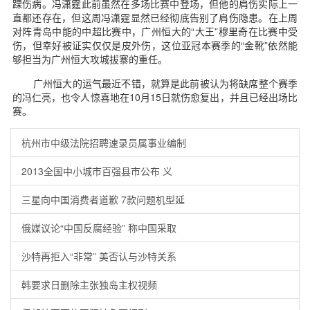
踝伤病。冯潇霆此前虽然在多场比赛中登场，但他的肩伤实际上一
直都还存在，但这周冯潇霆显然已经彻底告别了肩伤隐患。在上周
对阵青岛中能的中超比赛中，广州恒大的“大王”穆里奇在比赛中受
伤，但幸好被证实仅仅是皮外伤，这位亚冠本赛季的“金靴”依然能
够担当为广州恒大攻城拔寨的重任。
广州恒大的运气最近不错，就算是此前被认为将缺席整个赛季
的冯仁亮，也令人惊喜地在10月15日就伤愈复出，并且已经出场比
赛。
杭州市中级法院招聘速录员属事业编制
2013全国中小城市百强县市公布 义
三星向中国消费者道歉 7款问题机型延
俄媒议论“中国反腐经验” 称中国采取
沙特再拒入“非常” 美否认与沙特关系
韩要求日删除主张独岛主权视频