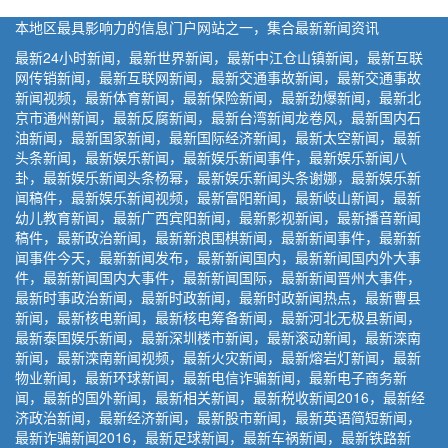
本地区最具影响力的信息门户网站之一，集合最新新闻资讯
最新24小时新闻，最新世界新闻，最新中江仓山镇新闻，最新互联
网传销新闻，最新互联网新闻，最新交通事故新闻，最新交通事故
新闻视频，最新体育新闻，最新保险新闻，最新劲爆新闻，最新北
京市通州新闻，最新反腐新闻，最新台湾新闻龙卷风，最新国内石
油新闻，最新国家新闻，最新国际经济新闻，最新太空新闻，最新
头条新闻，最新娱乐新闻，最新娱乐新闻事件，最新娱乐新闻八
卦，最新娱乐新闻头条杨幂，最新娱乐新闻头条谢娜，最新娱乐新
闻稿件，最新娱乐新闻视频，最新富阳新闻，最新岐山新闻，最新
幼儿教育新闻，最新广西宾阳新闻，最新影视新闻，最新播音新闻
稿件，最新政治新闻，最新新浪围棋新闻，最新新闻事件，最新新
闻事件今天，最新新闻发布，最新新闻国内，最新新闻国内外大事
件，最新新闻国内大事件，最新新闻国际，最新新闻晋州大事件，
最新时事政治新闻，最新时政新闻，最新时政新闻热点，最新曹县
新闻，最新核电新闻，最新核电筹备新闻，最新河北无极县新闻，
最新泰国娱乐新闻，最新深圳楼市新闻，最新滚动新闻，最新滦南
新闻，最新滦南新闻视频，最新火灾新闻，最新熔岩灯新闻，最新
物业新闻，最新环球新闻，最新电信诈骗新闻，最新电子商务新
闻，最新的国外新闻，最新相关新闻，最新税收新闻2016，最新经
济政治新闻，最新经济新闻，最新股市新闻，最新英语简短新闻，
最新诈骗新闻2016，最新足球新闻，最新车祸新闻，最新铁路新