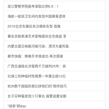
浙江警察学院报考录取比例6.8∶1
海航一航班卫生间内发现中国乘客遗体
2016北京车展应关注哪些车型 首推
著名京剧表演艺术家梅葆玖在京病逝 享
内蒙古莫日格勒河被污染：漂浮大量死鱼
都市快报：移植手术很成功 再次感谢
广西交通局长涉案两千万被判25年：房
社保三险种临时性降费一年惠企超12亿
杭州数千超级奶爸比拼他们的“陪伴技巧
女子买种猫发现少只睾丸 报警追要全额
"绿茶"把&qu