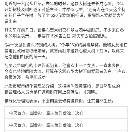
附近的一名民众介绍，去年的时候，这颗大树还未长成心型。今年
开始树枝及树叶逐渐茂盛生长，才酷似心型。“还有人在今天这个特
别的日子里在树上放了个‘520我爱你’的标识，提醒路人爱就要大胆
说出来。”
其实早在前几日，该棵心型大树已在朋友圈中被刷屏。不少来自各
地的朋友表示，一定要在“520告白日”那天前去拍照留念。
“第一次见到这么特别的大树。”今年26岁的吴晓华称，他和女友刚在
当地民政局领取结婚证，就冒雨赶来这颗心型大树下拍照，以此来
纪念他们相爱的每一天。
与吴晓华同行的韦达告诉记者，他喜欢上一个女孩，一直未表白，
今次也特地跟随大流，打算在这颗心型大树下向爱慕者告白。“应该
会很浪漫，希望能成功”
北海市城市绿化管理站介绍，这棵树叫做黄葛榕，是自然形成的，
该管理站人员也是在这颗树在网上疯传后，才知晓。
该绿化管理站表示，不会刻意去修剪这颗树，让其自然生长。
中央台办、国台办：坚决反对台独！决心
中央台办、国台办：坚决反对台独！决心