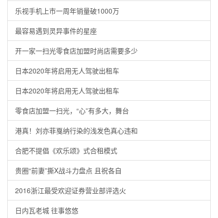
乐视手机上市一周年销量破1000万
最容易遇到灵异事件的星座
开一家一扫光零食店加盟时尚店需要多少
日本2020年将启用无人驾驶出租车
日本2020年将启用无人驾驶出租车
零食店加盟一扫光，“心”有多大，舞台
港真！刘亦菲戛纳行染的浅发色真心违和
合肥不提倡《欢乐颂》式合租模式
贵圈“前妻”撕X战斗力盘点 且祝各自
2016浙江最受欢迎证券营业部评选火
日内瓦老城 往事悠悠