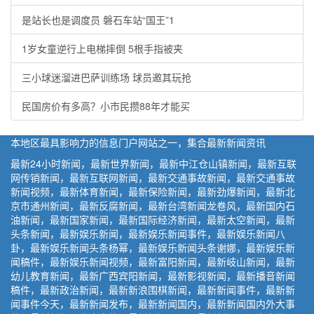
是站长也是调度员 磐石车站“国王”1
1岁女童逆行上电梯摔倒 5根手指被夹
三小球迷溜进巴萨训练场 球员邀其玩抢
民国房价有多高？小市民攒88年才能买
本地区最具影响力的信息门户网站之一，集合最新新闻资讯
最新24小时新闻，最新世界新闻，最新中江仓山镇新闻，最新互联
网传销新闻，最新互联网新闻，最新交通事故新闻，最新交通事故
新闻视频，最新体育新闻，最新保险新闻，最新劲爆新闻，最新北
京市通州新闻，最新反腐新闻，最新台湾新闻龙卷风，最新国内石
油新闻，最新国家新闻，最新国际经济新闻，最新太空新闻，最新
头条新闻，最新娱乐新闻，最新娱乐新闻事件，最新娱乐新闻八
卦，最新娱乐新闻头条杨幂，最新娱乐新闻头条谢娜，最新娱乐新
闻稿件，最新娱乐新闻视频，最新富阳新闻，最新岐山新闻，最新
幼儿教育新闻，最新广西宾阳新闻，最新影视新闻，最新播音新闻
稿件，最新政治新闻，最新新浪围棋新闻，最新新闻事件，最新新
闻事件今天，最新新闻发布，最新新闻国内，最新新闻国内外大事