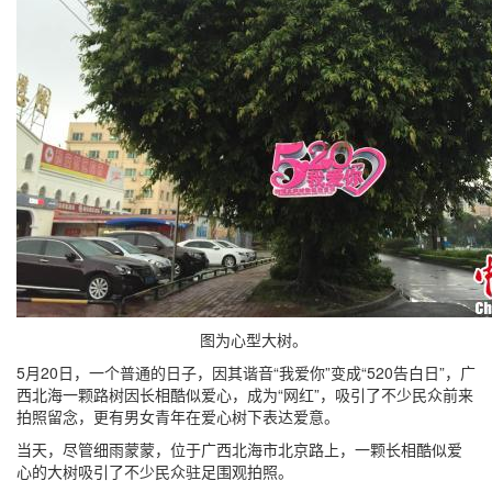
图为心型大树。
5月20日，一个普通的日子，因其谐音“我爱你”变成“520告白日”，广
西北海一颗路树因长相酷似爱心，成为“网红”，吸引了不少民众前来
拍照留念，更有男女青年在爱心树下表达爱意。
当天，尽管细雨蒙蒙，位于广西北海市北京路上，一颗长相酷似爱
心的大树吸引了不少民众驻足围观拍照。