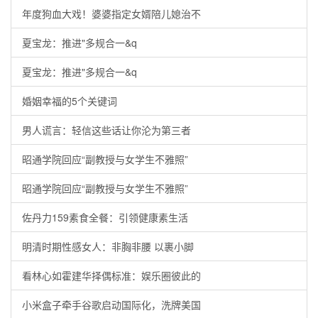
年度狗血大戏！婆婆指定女婿陪儿媳治不
夏宝龙：推进"多规合一&q
夏宝龙：推进"多规合一&q
婚姻幸福的5个关键词
男人谎言：轻信这些话让你沦为第三者
昭通学院回应“副教授与女学生不雅照”
昭通学院回应“副教授与女学生不雅照”
佐丹力159素食全餐：引领健康素生活
明清时期性感女人：非胸非腰 以裹小脚
看林心如霍建华择偶标准：娱乐圈彼此的
小米盒子牵手谷歌启动国际化，洗牌美国