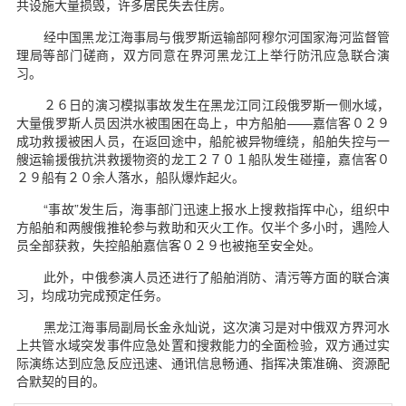
共设施大量损毁，许多居民失去住房。
经中国黑龙江海事局与俄罗斯运输部阿穆尔河国家海河监督管
理局等部门磋商，双方同意在界河黑龙江上举行防汛应急联合演
习。
２６日的演习模拟事故发生在黑龙江同江段俄罗斯一侧水域，
大量俄罗斯人员因洪水被围困在岛上，中方船舶——嘉信客０２９
成功救援被困人员，在返回途中，船舵被异物缠绕，船舶失控与一
艘运输援俄抗洪救援物资的龙工２７０１船队发生碰撞，嘉信客０
２９船有２０余人落水，船队爆炸起火。
“事故”发生后，海事部门迅速上报水上搜救指挥中心，组织中
方船舶和两艘俄推轮参与救助和灭火工作。仅半个多小时，遇险人
员全部获救，失控船舶嘉信客０２９也被拖至安全处。
此外，中俄参演人员还进行了船舶消防、清污等方面的联合演
习，均成功完成预定任务。
黑龙江海事局副局长金永灿说，这次演习是对中俄双方界河水
上共管水域突发事件应急处置和搜救能力的全面检验，双方通过实
际演练达到应急反应迅速、通讯信息畅通、指挥决策准确、资源配
合默契的目的。