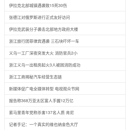
伊拉克北部城镇遇袭致15死30伤
张德江对俄罗斯进行正式友好访问
伊拉克武装分子袭击北部地方政府大楼
浙江旅行团菲律宾遇袭 三石块吓坏一车
义乌一工厂深夜突发大火 消防官兵2小
浙江义乌一出租房起火3人被困消防成功
浙江工商揭秘汽车经营生态链
新媒体促广电全媒体转型 电视观众节网
报告称368万亚太区富人手握12万亿
索马里青年党称杀害137名人质 肯尼
记者手记：一个真实的维也纳金色大厅