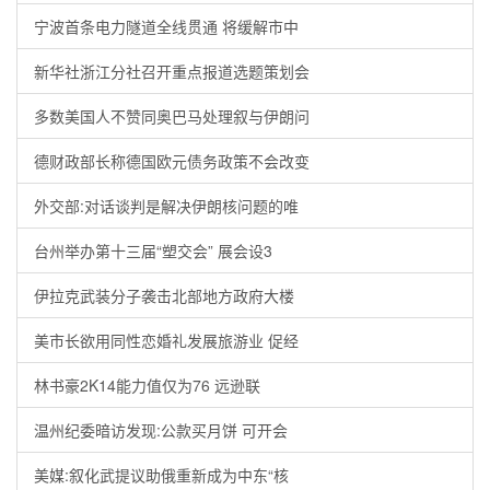
宁波首条电力隧道全线贯通 将缓解市中
新华社浙江分社召开重点报道选题策划会
多数美国人不赞同奥巴马处理叙与伊朗问
德财政部长称德国欧元债务政策不会改变
外交部:对话谈判是解决伊朗核问题的唯
台州举办第十三届“塑交会” 展会设3
伊拉克武装分子袭击北部地方政府大楼
美市长欲用同性恋婚礼发展旅游业 促经
林书豪2K14能力值仅为76 远逊联
温州纪委暗访发现:公款买月饼 可开会
美媒:叙化武提议助俄重新成为中东“核