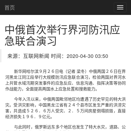
首页
中俄首次举行界河防汛应
急联合演习
来源：互联网新闻 时间：2020-04-30 03:50
新华网哈尔滨９月２６日电（记者 梁冬）中俄两国２６日在界
河黑龙江同江段举行大规模防汛应急联合演习，检验两国对界河水
上共管水域汛期突发事件的应急反应、信息沟通、指挥决策等协同
作战能力，全面提高两国水上应急处置和搜救能力。
今年入汛以来，中俄两国毗邻地区均遭遇了历史罕见的特大洪
灾。受洪灾影响，中国黑龙江省有２４个县市区发生严重的洪涝灾
害，共造成５２６．６万人受灾、２．５万间房屋倒塌损毁，直接
经济损失１９６．９亿元。
与此同时，俄罗斯远东多个地区也发生了特大水灾，道路、公