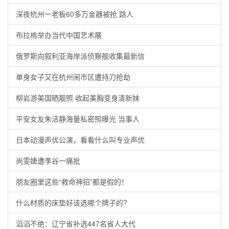
深夜杭州一老板60多万金器被抢 路人
布拉格举办当代中国艺术展
俄罗斯向叙利亚海岸派侦察舰收集最新信
单身女子又在杭州闹市区遭持刀抢劫
柳岩游美国晒靓照 收起美胸变身清新妹
平安女友朱洁静海量私密照曝光 当事人
日本动漫声优公演，看看什么叫专业声优
尚雯婕遭李谷一痛批
朋友圈里这些“救命神招”都是假的！
什么材质的床垫好该选哪个牌子的?
滔滔不绝：辽宁省补选447名省人大代