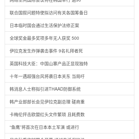
联合国叙问题特使拟访问有关各国筹备日
日本临时国会通过生活保护法修正案
全球奖金最多奖项多年无人获奖 500
伊拉克发生炸弹袭击事件 9名礼拜者死
英国科技大臣：中国山寨产品正显现独特
十年一遇超强台风将袭日本关东 当局吁
韩消息人士称拟引进THAAD防御系统
韩产业部部长会见伊拉克副总理 磋商重
卡梅伦抨击欧盟红头文件繁琐 且耗费数
“鱼鹰”将首次在日本本土军演 或进行