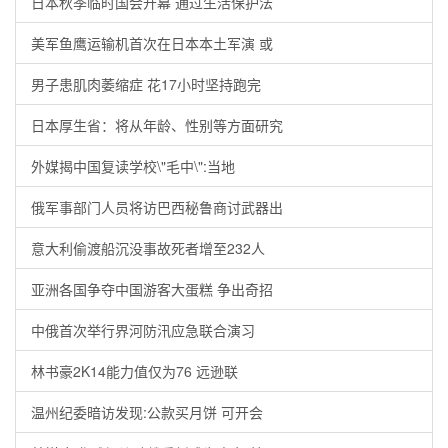
日本秋季临时国会开幕 通过生活保护法
美军鱼鹰运输机首次在日本本土军演 或
男子患肌肉萎缩症 花17小时坚持跑完
日本厚生省：将从年龄、性别等方面研究
外媒揭中国复读学校\"毛中\":当地
俄军事部门人员将访巴西秘鲁商讨武器出
意大利偷渡船沉没事故死者增至232人
亚洲各国争夺中国游客大蛋糕 争出奇招
中俄首次举行界河防汛应急联合演习
林书豪2K14能力值仅为76 远逊联
温州纪委暗访发现:公款买月饼 可开会