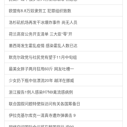
欧盟有8.8万奴隶劳工 犯罪组织致数
洛杉矶机场再发干冰爆炸事件 尚无人员
荷兰高官公务开支清单 三大臣“零”开
墨西哥发生霍乱疫情 感染霍乱人数已达
默克尔政党与社民党有望于11月中旬组
最美女胖子两月狂甩60斤 网友吐槽一
少女扔下瓶中信漂流20年 越洋在挪威
浙江报告1例人感染H7N9禽流感病例
联合国叙问题特使拟访问有关各国筹备日
伊拉克基尔库克一清真寺遭炸弹袭击 9
网络空间国际会议将在韩国举行 逾90