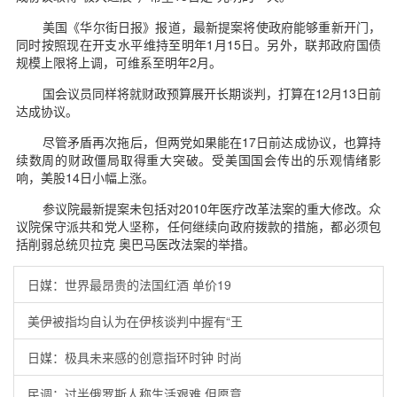
美国《华尔街日报》报道，最新提案将使政府能够重新开门，
同时按照现在开支水平维持至明年1月15日。另外，联邦政府国债
规模上限将上调，可维系至明年2月。
国会议员同样将就财政预算展开长期谈判，打算在12月13日前
达成协议。
尽管矛盾再次拖后，但两党如果能在17日前达成协议，也算持
续数周的财政僵局取得重大突破。受美国国会传出的乐观情绪影
响，美股14日小幅上涨。
参议院最新提案未包括对2010年医疗改革法案的重大修改。众
议院保守派共和党人坚称，任何继续向政府拨款的措施，都必须包
括削弱总统贝拉克 奥巴马医改法案的举措。
日媒：世界最昂贵的法国红酒 单价19
美伊被指均自认为在伊核谈判中握有“王
日媒：极具未来感的创意指环时钟 时尚
民调：过半俄罗斯人称生活艰难 但愿意