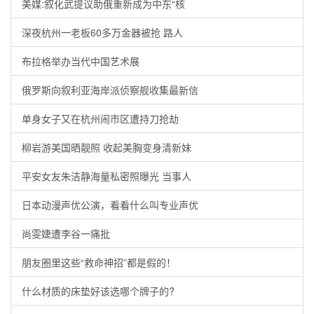
美媒:叙化武提议助俄重新成为中东“核
深夜杭州一老板60多万金器被抢 路人
布拉格举办当代中国艺术展
俄罗斯向叙利亚海岸派侦察舰收集最新信
单身女子又在杭州闹市区遭持刀抢劫
柳岩游美国晒靓照 收起美胸变身清新妹
平安女友朱洁静海量私密照曝光 当事人
日本动漫声优公演，看看什么叫专业声优
尚雯婕遭李谷一痛批
朋友圈里这些“救命神招”都是假的！
什么材质的床垫好该选哪个牌子的?