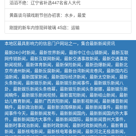
滔滔不绝：辽宁省补选447名省人大代
黄磊谈乌镇戏剧节创办初衷：水乡，最爱
刚提的新车内惊现碎玻璃 4S店：运输
本地区最具影响力的信息门户网站之一，集合最新新闻资讯
最新24小时新闻，最新世界新闻，最新中江仓山镇新闻，最新互联
网传销新闻，最新互联网新闻，最新交通事故新闻，最新交通事故
新闻视频，最新体育新闻，最新保险新闻，最新劲爆新闻，最新北
京市通州新闻，最新反腐新闻，最新台湾新闻龙卷风，最新国内石
油新闻，最新国家新闻，最新国际经济新闻，最新太空新闻，最新
头条新闻，最新娱乐新闻，最新娱乐新闻事件，最新娱乐新闻八
卦，最新娱乐新闻头条杨幂，最新娱乐新闻头条谢娜，最新娱乐新
闻稿件，最新娱乐新闻视频，最新富阳新闻，最新岐山新闻，最新
幼儿教育新闻，最新广西宾阳新闻，最新影视新闻，最新播音新闻
稿件，最新政治新闻，最新新浪围棋新闻，最新新闻事件，最新新
闻事件今天，最新新闻发布，最新新闻国内，最新新闻国内外大事
件，最新新闻国内大事件，最新新闻国际，最新新闻晋州大事件，
最新时事政治新闻，最新时政新闻，最新时政新闻热点，最新曹县
新闻，最新核电新闻，最新核电筹备新闻，最新河北无极县新闻，