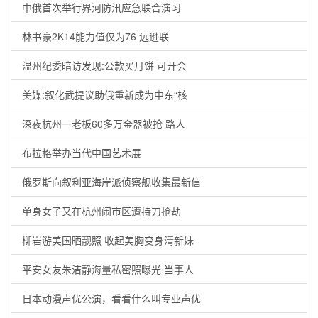
中俄首次举行界河防汛应急联合演习
林书豪2K14能力值仅为76 远逊联
温州纪委暗访发现:公款买月饼 可开会
美媒:叙化武提议助俄重新成为中东“核
深夜杭州一老板60多万金器被抢 路人
布拉格举办当代中国艺术展
俄罗斯向叙利亚海岸派侦察舰收集最新信
单身女子又在杭州闹市区遭持刀抢劫
柳岩游美国晒靓照 收起美胸变身清新妹
平安女友朱洁静海量私密照曝光 当事人
日本动漫声优公演，看看什么叫专业声优