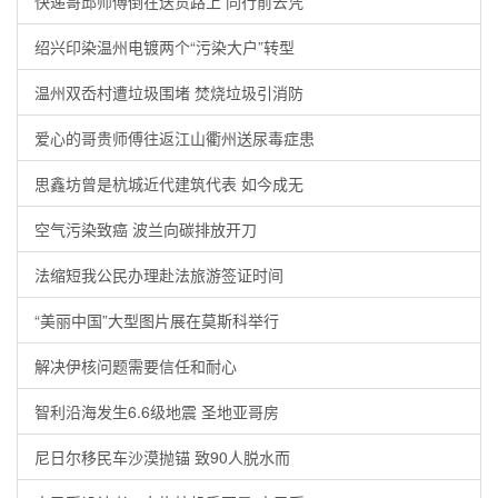
快递哥邱师傅倒在送货路上 同行前去凭
绍兴印染温州电镀两个“污染大户”转型
温州双岙村遭垃圾围堵 焚烧垃圾引消防
爱心的哥贵师傅往返江山衢州送尿毒症患
思鑫坊曾是杭城近代建筑代表 如今成无
空气污染致癌 波兰向碳排放开刀
法缩短我公民办理赴法旅游签证时间
“美丽中国”大型图片展在莫斯科举行
解决伊核问题需要信任和耐心
智利沿海发生6.6级地震 圣地亚哥房
尼日尔移民车沙漠抛锚 致90人脱水而