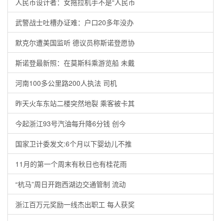
人民币设计者：女拖拉机手不是“人民币
武警战士吐槽办证难：户口20多年没办
默克尔遭美国监听 德议员称斯诺登愿协
斯诺登最新照：在莫斯科乘游览船 未戴
河南100多公里路200人执法 司机
昨天火车东站二楼突然地裂 乘客被卡其
今起浙江93号汽油每升降6分钱 创今
国家卫计委发文:6个月以下婴幼儿不推
11月的第一个周末有秋日也有桂花雨
“杭马”周日开跑西湖边交通管制 流动
浙江百万元奖励一线杰出职工 每人获奖