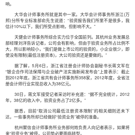
响。
大华会计师事务所就是其中一家。大华会计师事务所浙江(万
邦)分所专业标准部俞先生说道：“验资报告我们所里不是很多，我
估计10%以下，我们所受点影响，但影响不大。”
天健会计师事务所综合实力位于全国前列。其杭州业务发展总
部经理刘洋告诉记者，公司会有影响，但由于验资业务所占比例不
大，所以影响较小，“我们是做上市公司的验资的，小企业很少，即
使没有限制(最低注册资本)，大公司验资还是要做的。”
据了解，5月6日，浙江省注册会计师协会副秘书长蒋文军在
“银企合作司法保障与企业破产法实施新闻发布会”上曾表示：截止
到2012年底，浙江省共有会计师事务所358家，2012年度，全省注
册会计师行业实现总收入为38亿元。
30日，蒋文军接受记者采访时补充道：“据不完全统计，2012
年，38亿的收入中，验资业务占了2亿多。”
据悉，目前“取消公司最低注册资本限制”的相关细则还未下
达，一些事务所却已经做好“验资业务”被停的准备。
杭州聚信会计师事务所业务部何姓负责人向记者表示，如果将
来“验资业务”被停，公司势必要面临转型。