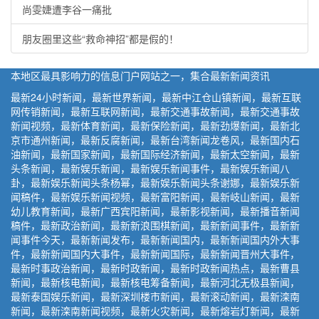
尚雯婕遭李谷一痛批
朋友圈里这些“救命神招”都是假的！
本地区最具影响力的信息门户网站之一，集合最新新闻资讯
最新24小时新闻，最新世界新闻，最新中江仓山镇新闻，最新互联
网传销新闻，最新互联网新闻，最新交通事故新闻，最新交通事故
新闻视频，最新体育新闻，最新保险新闻，最新劲爆新闻，最新北
京市通州新闻，最新反腐新闻，最新台湾新闻龙卷风，最新国内石
油新闻，最新国家新闻，最新国际经济新闻，最新太空新闻，最新
头条新闻，最新娱乐新闻，最新娱乐新闻事件，最新娱乐新闻八
卦，最新娱乐新闻头条杨幂，最新娱乐新闻头条谢娜，最新娱乐新
闻稿件，最新娱乐新闻视频，最新富阳新闻，最新岐山新闻，最新
幼儿教育新闻，最新广西宾阳新闻，最新影视新闻，最新播音新闻
稿件，最新政治新闻，最新新浪围棋新闻，最新新闻事件，最新新
闻事件今天，最新新闻发布，最新新闻国内，最新新闻国内外大事
件，最新新闻国内大事件，最新新闻国际，最新新闻晋州大事件，
最新时事政治新闻，最新时政新闻，最新时政新闻热点，最新曹县
新闻，最新核电新闻，最新核电筹备新闻，最新河北无极县新闻，
最新泰国娱乐新闻，最新深圳楼市新闻，最新滚动新闻，最新滦南
新闻，最新滦南新闻视频，最新火灾新闻，最新熔岩灯新闻，最新