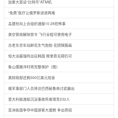
加拿大首设“比特币”ATM机
“免费”医疗让俄罗斯进退两难
孟建柱向上合组织通报10·28恐怖事
美空管局解除禁令 飞行全程可使用电子
古老东京车站鲜花生气勃勃 花团锦簇画
恒大派最强阵出征韩国 穆里奇无碍仍可
象山儒雅洋村将完整保护（图）
美财政部还剩300亿美元现金
俄军事部门人员将访巴西秘鲁商讨武器出
意大利偷渡船沉没事故死者增至232人
亚洲各国争夺中国游客大蛋糕 争出奇招