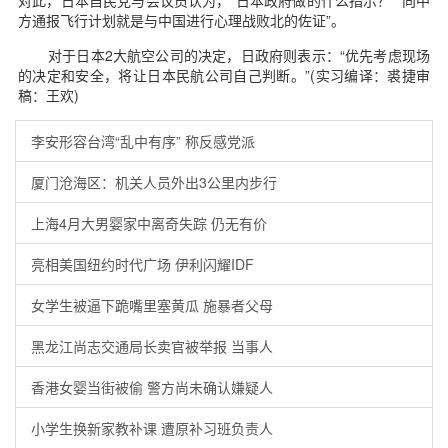
对此，日本自民党与会议员认为，“日本政府做的什么指示？”“向中
方通报飞行计划就是与中国进行心理战败北的佐证”。
对于日本2大航空公司的决定，日政府则表示：“优先考虑现场
的决定和安全，将让日本民航公司自己判断。”(实习编译：裘捷审
稿：王欢)
李安形容台湾“乱中有序” 称反感党派
厦门沧海区：机关人员外出3公里内步行
上海4月大男婴家中离奇失踪 仍无有价
亮相美国纽约时代广场 伊利闪耀IDF
女学生被逼下跪嘴里塞黄瓜 施暴者父母
黑龙江尚志交通局长卖官被举报 当事人
香港女婴当街被偷 警方尚未确认嫌疑人
小学生换新家教补课 遭原补习班负责人