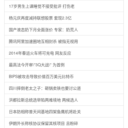
17岁男生上课睡觉不接受批评 打伤老
杨元庆再度减持联想股票 套现2.3亿
国产液态奶下月全面涨价 专家：奶荒人
腾讯阿里加速圈地互相封杀 被指无视用
2014年春运火车将可充电 网友反应
最高法今开审\"3Q大战\" 为首例
BIPS被攻击导致价值百万美元比特币
四川摔倒老太之子：砸锅卖铁也要讨公道
洪都拉斯总统选举陷两难境地 两候选人
日本防相称普天间基地四架鱼鹰机将赴关
伊朗外长称核协议保留其核项目 且粉碎