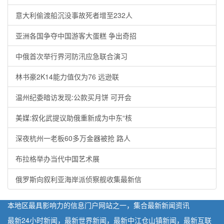
意大利偷渡船沉没事故死者增至232人
亚洲各国争夺中国游客大蛋糕 争出奇招
中俄首次举行界河防汛应急联合演习
林书豪2K14能力值仅为76 远逊联
温州纪委暗访发现:公款买月饼 可开会
美媒:叙化武提议助俄重新成为中东“核
深夜杭州一老板60多万金器被抢 路人
布拉格举办当代中国艺术展
俄罗斯向叙利亚海岸派侦察舰收集最新信
本地区最具影响力的信息门户网站之一，集合最新新闻资讯
最新24小时新闻，最新世界新闻，最新中江仓山镇新闻，最新互联