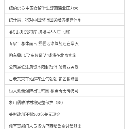
纽约25岁中国女留学生疑因课业压力大
统计局：将对中国现行国民经济核算体系
菲饥民哄抢粮库 挤塌墙8人亡（图）
专家：总体而言 雾霾污染趋势还在增强
购车需出示“车位证明”或将在北京实施
公司最低注册资本限制取消 验资业务受
古老东京车站鲜花生气勃勃 花团锦簇画
恒大派最强阵出征韩国 穆里奇无碍仍可
象山儒雅洋村将完整保护（图）
美财政部还剩300亿美元现金
俄军事部门人员将访巴西秘鲁商讨武器出