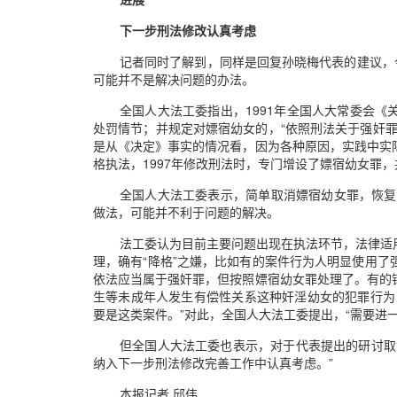
下一步刑法修改认真考虑
记者同时了解到，同样是回复孙晓梅代表的建议，
可能并不是解决问题的办法。
全国人大法工委指出，1991年全国人大常委会
处罚情节；并规定对嫖宿幼女的，“依照刑法关于强奸
是从《决定》事实的情况看，因为各种原因，实践中实
格执法，1997年修改刑法时，专门增设了嫖宿幼女罪
全国人大法工委表示，简单取消嫖宿幼女罪，恢复
做法，可能并不利于问题的解决。
法工委认为目前主要问题出现在执法环节，法律适
理，确有“降格”之嫌，比如有的案件行为人明显使用
依法应当属于强奸罪，但按照嫖宿幼女罪处理了。有的
生等未成年人发生有偿性关系这种奸淫幼女的犯罪行为
要是这类案件。”对此，全国人大法工委提出，“需要进
但全国人大法工委也表示，对于代表提出的研讨取
纳入下一步刑法修改完善工作中认真考虑。”
本报记者 邱伟