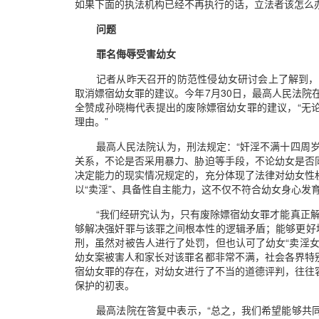
如果下面的执法机构已经不再执行的话，立法者该怎么办
问题
罪名侮辱受害幼女
记者从昨天召开的防范性侵幼女研讨会上了解到，
取消嫖宿幼女罪的建议。今年7月30日，最高人民法院
全赞成孙晓梅代表提出的废除嫖宿幼女罪的建议，“无
理由。”
最高人民法院认为，刑法规定：“奸淫不满十四周
关系，不论是否采用暴力、胁迫等手段，不论幼女是否
决定能力的现实情况规定的，充分体现了法律对幼女性
以“卖淫”、具备性自主能力，这不仅不符合幼女身心发
“我们经研究认为，只有废除嫖宿幼女罪才能真正
够解决强奸罪与该罪之间根本性的逻辑矛盾；能够更好
刑，虽然对被告人进行了处罚，但也认可了幼女“卖淫
幼女案被害人和家长对该罪名都非常不满，社会各界特
宿幼女罪的存在，对幼女进行了不当的道德评判，往往
保护的初衷。
最高法院在答复中表示，“总之，我们希望能够共