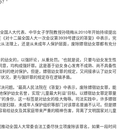
？”
全国人大代表、中华女子学院教授孙晓梅从2010年开始持续提出
在《对十二届全国人大一次会议第3939号建议的答复》中表示，完
论从法理上，还是从未成年人保护层面，废除嫖宿幼女罪都有充分
岁的幼女的，以强奸论，从重处罚。”也就是说，只要与幼女发生性
同意，均构成强奸罪。这是基于幼女身心发育不成熟、尚不具备性
权利的绝对保护。但是，嫖宿幼女罪的规定，又间接承认了幼女可
育状况，更与强奸罪的规定存在逻辑矛盾。
解决问题。”最高人民法院在《答复》中表示，废除嫖宿幼女罪，能
地保护幼女名誉，实现“儿童最大利益”目标。以嫖宿幼女罪定罪量
女”的身份，这一标签是对幼女的极大侮辱。司法实践中，许多嫖宿
别是妇联、未成年人保护组织等部门对该罪名普遍不认可。但是嫖
容易给幼女及其家庭带来严重的精神伤害，背离了文明国家对儿童
同推动全国人大常委会法工委尽快立项废除该罪名，如果一段时间