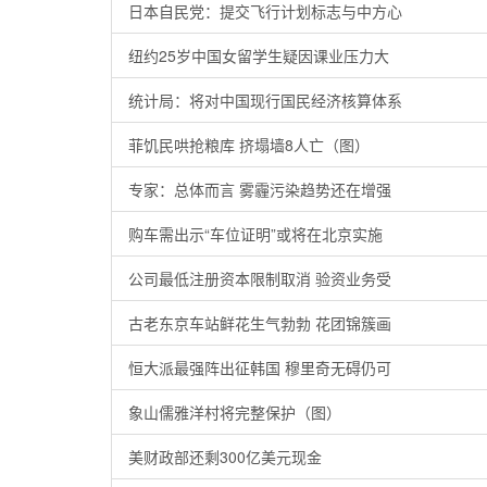
日本自民党：提交飞行计划标志与中方心
纽约25岁中国女留学生疑因课业压力大
统计局：将对中国现行国民经济核算体系
菲饥民哄抢粮库 挤塌墙8人亡（图）
专家：总体而言 雾霾污染趋势还在增强
购车需出示“车位证明”或将在北京实施
公司最低注册资本限制取消 验资业务受
古老东京车站鲜花生气勃勃 花团锦簇画
恒大派最强阵出征韩国 穆里奇无碍仍可
象山儒雅洋村将完整保护（图）
美财政部还剩300亿美元现金