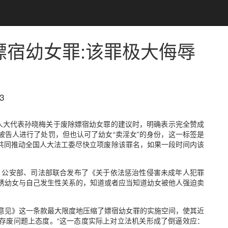
嫖宿幼女罪:该罪极大侮辱
3
人大代表孙晓梅关于废除嫖宿幼女罪的建议时，明确表示完全赞成
被告人进行了处罚，但也认可了幼女“卖淫女”的身份，这一标签是
共同推动全国人大法工委尽快立项废除该罪名，如果一段时间内该
。
院、公安部、司法部联合发布了《关于依法惩治性侵害未成年人犯罪
引诱幼女与自己发生性关系的，知道或者应当知道幼女被他人强迫卖
意见》这一条款最大限度地压缩了嫖宿幼女罪的实施空间，使其近
存废问题上态度。“这一态度实际上对立法机关形成了倒逼效应：