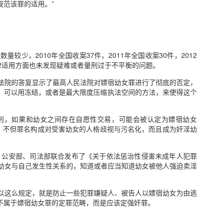
规范该罪的适用。”
较少，2010年全国收案37件，2011年全国收案30件，2012
律适用方面也未发现疑难或者量刑过于不平衡的问题。
法院的答复显示了最高人民法院对嫖宿幼女罪进行了彻底的否定，
，可以用冻结，或者是最大限度压缩执法空间的方法，来使得这个
死刑，如果和幼女之间存在自愿性交易，可能会被认定为嫖宿幼女
”，不但罪名构成对受害幼女的人格歧视与污名化，而且成为奸淫幼
院、公安部、司法部联合发布了《关于依法惩治性侵害未成年人犯罪
诱幼女与自己发生性关系的，知道或者应当知道幼女被他人强迫卖淫
以这么规定，就是防止一些犯罪嫌疑人、被告人以嫖宿幼女为由逃
不属于嫖宿幼女罪的定罪范畴，而是应该定强奸罪。