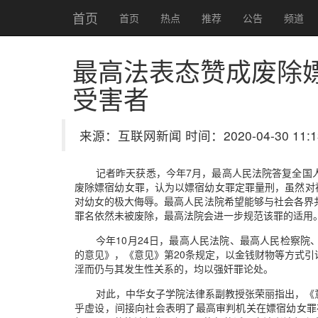
首页
首页
热点
推荐
公告
频道
最高法表态赞成废除
受害者
来源：互联网新闻 时间：2020-04-30 11:1
记者昨天获悉，今年7月，最高人民法院答复全国
废除嫖宿幼女罪，认为以嫖宿幼女罪定罪量刑，虽然对
对幼女的极大侮辱。最高人民法院希望能够与社会各界
罪名依然未被废除，最高法院会进一步规范该罪的适用
今年10月24日，最高人民法院、最高人民检察
的意见》，《意见》第20条规定，以金钱财物等方式
淫而仍与其发生性关系的，均以强奸罪论处。
对此，中华女子学院法律系副教授张荣丽指出，《
乎虚设，间接向社会表明了最高审判机关在嫖宿幼女罪