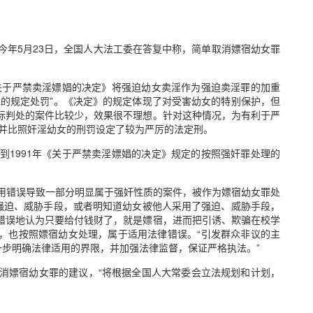
今年5月23日，全国人大法工委在答复中称，简单取消嫖宿幼女罪
《关于严禁卖淫嫖娼的决定》将强迫幼女卖淫作为强迫卖淫罪的加重
罪的规定处罚”。《决定》的规定体现了对受害幼女的特别保护，但
际判处的案件比较少，效果很不理想。针对这种情况，为有利于严
，并比照奸淫幼女的刑罚设定了较为严厉的法定刑。
到1991年《关于严禁卖淫嫖娼的决定》规定的按照强奸罪处理的
用错误导致一部分明显属于强奸性质的案件，被作为嫖宿幼女罪处
了强迫、威胁手段，或者明知道幼女被他人采用了强迫、威胁手段，
错误地认为只要给付钱财了，就是嫖宿，进而把引诱、欺骗在校学
，也按照嫖宿幼女处理，属于适用法律错误。“引发群众非议的主
一步明确法律适用的界限，并加强法律监督，保证严格执法。”
消嫖宿幼女罪的建议，“将根据全国人大常委会立法规划和计划，