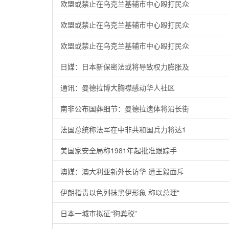
欧盟或禁止在乌克兰基辅市中心殴打民众
欧盟或禁止在乌克兰基辅市中心殴打民众
欧盟或禁止在乌克兰基辅市中心殴打民众
日媒：日本新保密法或将导致权力膨胀及
通讯：曼德拉博大胸襟感动华人社区
南非公布国葬细节：曼德拉遗体将沿长街
法国总统称法军在中非共和国兵力将达1
美国家安全局称1981年起批准跟踪手
澳媒：澳大利亚新外长访华 遭王毅面斥
伊朗指责以色列抹黑伊形象 称以总理“
日本一城市拟征“狗粪税”