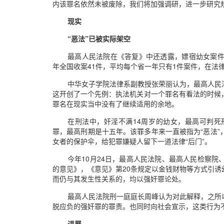
内该罪名依然未被废除，我们将加强调研，进一步研究
现实
“恶法”已被实际架空
最高人民法院在《答复》中还透露，嫖宿幼女案件数量
年全国收案41件，平均每个省一年只有1件案件，在法
中华女子学院法律系副教授张荣丽认为，最高人民
这开创了一个先例：执法机关对一个罪名有看法的时候
罪名在现实当中没有了继续适用的余地。
在刑法中，奸淫不满14周岁的幼女，最高可判
罪，最高刑期是十五年。该罪多年来一直被指为“恶法
女者的保护伞，给犯罪嫌疑人留下一道法律“后门”。
今年10月24日，最高人民法院、最高人民检察
的意见》，《意见》第20条规定以金钱财物等方式引
而仍与其发生性关系的，均以强奸罪论处。
最高人民法院刑一庭庭长周峰认为对此解释，之所
脱应负的强奸罪的罪责。也同时向社会宣示，这类行为
进展